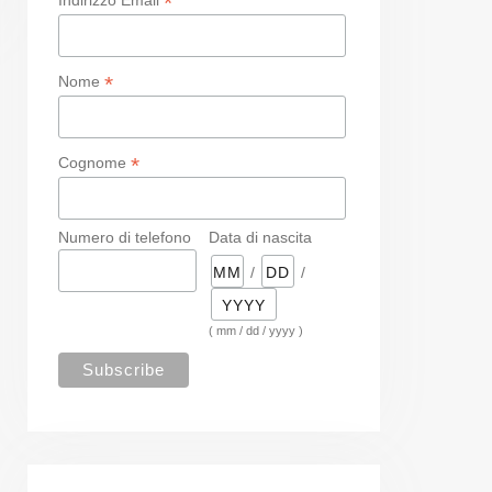
*
*
Nome
*
Cognome
Numero di telefono
Data di nascita
/
/
( mm / dd / yyyy )