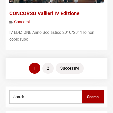
CONCORSO Vallieri IV Edizione
Concorsi
IV EDIZIONE Anno Scolastico 2010/2011 Io non
copio rubo
Paginazione
1
2
Successivi
degli
articoli
Search
Search
for: