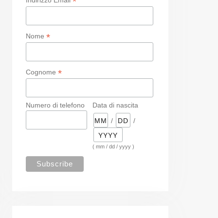
*
*
Nome
*
Cognome
Numero di telefono
Data di nascita
/
/
( mm / dd / yyyy )