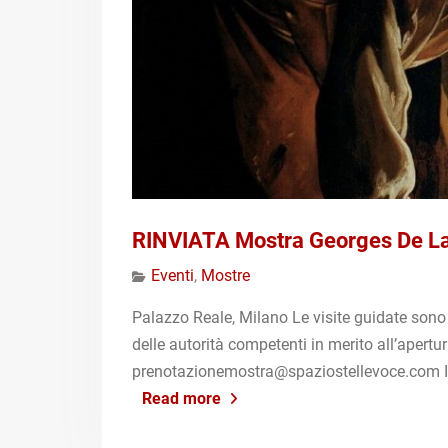
RINVIATA Mostra Georges De La
Eventi
,
Mostre
Palazzo Reale, Milano Le visite guidate sono
delle autorità competenti in merito all’apertu
prenotazionemostra@spaziostellevoce.com Il c
Read more