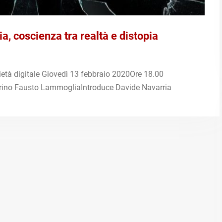
 coscienza tra realtà e distopia
 digitale Giovedì 13 febbraio 2020Ore 18.00
no Fausto LammogliaIntroduce Davide Navarria