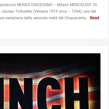
un capolavoro MUSEO DIOCESANO – Milano MERCOLEDI’ 26
acopo Tintoretto (Venezia 1519 circa – 1594), uno dei
ttura veneziana della seconda metà del Cinquecento,
Read