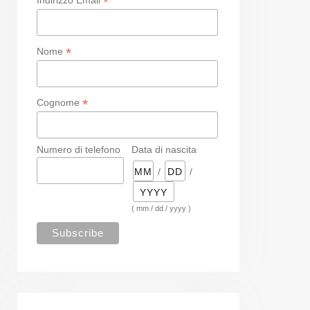
*
*
Nome
*
Cognome
Numero di telefono
Data di nascita
/
/
( mm / dd / yyyy )