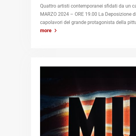
Quattro artisti contemporanei sfidati da 
MARZO 2024 – ORE 19.00 La Deposizione di J
capolavori del grande protagonista della pi
more