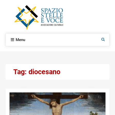
Skip
to
content
Menu
Search
Tag:
diocesano