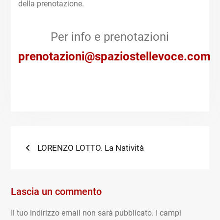
della prenotazione.
Per info e prenotazioni
prenotazioni@spaziostellevoce.com
Navigazione
Previous
LORENZO LOTTO. La Natività
post:
articoli
Lascia un commento
Il tuo indirizzo email non sarà pubblicato.
I campi