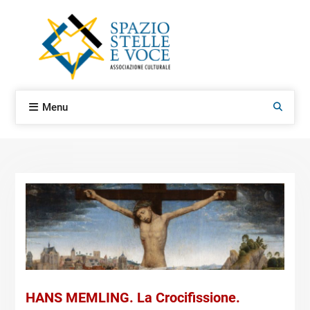
Skip
to
content
Menu
Search
Notizie
HANS MEMLING. La Crocifissione.