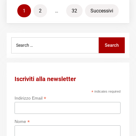
Paginazione
1
2
…
32
Successivi
degli
articoli
Search
Search
for:
Iscriviti alla newsletter
*
indicates required
*
Indirizzo Email
*
Nome