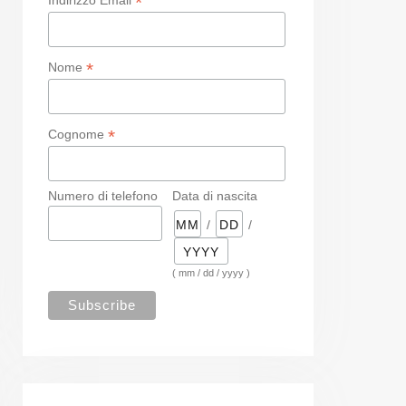
*
*
Nome
*
Cognome
Numero di telefono
Data di nascita
/
/
( mm / dd / yyyy )