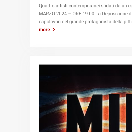
Quattro artisti contemporanei sfidati da 
MARZO 2024 – ORE 19.00 La Deposizione di J
capolavori del grande protagonista della pi
more