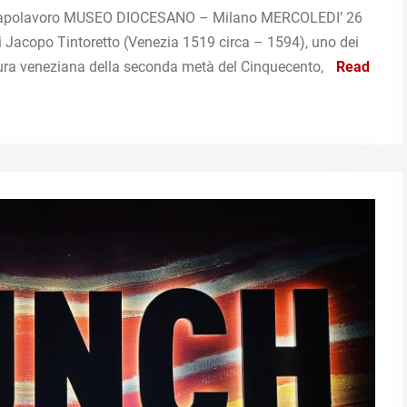
un capolavoro MUSEO DIOCESANO – Milano MERCOLEDI’ 26
acopo Tintoretto (Venezia 1519 circa – 1594), uno dei
ttura veneziana della seconda metà del Cinquecento,
Read