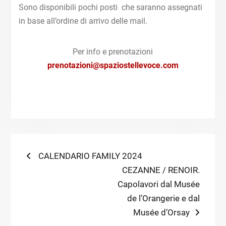
Sono disponibili pochi posti che saranno assegnati
in base all’ordine di arrivo delle mail.
Per info e prenotazioni
prenotazioni@spaziostellevoce.com
Navigazione
Previous
CALENDARIO FAMILY 2024
post:
Next
CEZANNE / RENOIR.
articoli
post:
Capolavori dal Musée
de l’Orangerie e dal
Musée d’Orsay