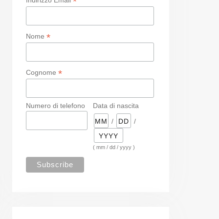
*
*
Nome
*
Cognome
Numero di telefono
Data di nascita
/
/
( mm / dd / yyyy )