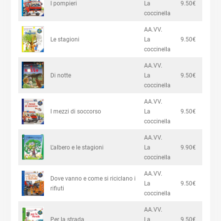
I pompieri
La
9.50€
coccinella
AA.VV.
Le stagioni
La
9.50€
coccinella
AA.VV.
Di notte
La
9.50€
coccinella
AA.VV.
I mezzi di soccorso
La
9.50€
coccinella
AA.VV.
L’albero e le stagioni
La
9.90€
coccinella
AA.VV.
Dove vanno e come si riciclano i
La
9.50€
rifiuti
coccinella
AA.VV.
Per la strada
La
9.50€