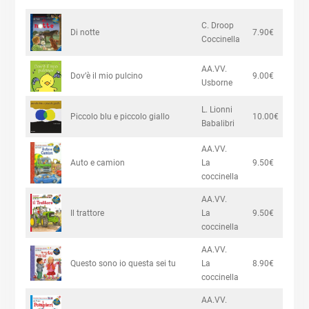
C. Droop
Di notte
7.90€
Coccinella
AA.VV.
Dov’è il mio pulcino
9.00€
Usborne
L. Lionni
Piccolo blu e piccolo giallo
10.00€
Babalibri
AA.VV.
Auto e camion
La
9.50€
coccinella
AA.VV.
Il trattore
La
9.50€
coccinella
AA.VV.
Questo sono io questa sei tu
La
8.90€
coccinella
AA.VV.