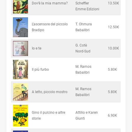
Dov’è la mia mamma?
Scheffler
13.50€
Emme Edizioni
L’ascensore del piccolo
T. Ohmura
12.50€
Bradipo
Babalibri
G. Cotè
Io e te
10.00€
Nord-Sud
M. Ramos
Il più furbo
5.80€
Babalibri
M. Ramos
A letto, piccolo mostro
5.80€
Babalibri
Gino il pulcino e altre
Attilio e Karen
6.90€
storie
Giunti