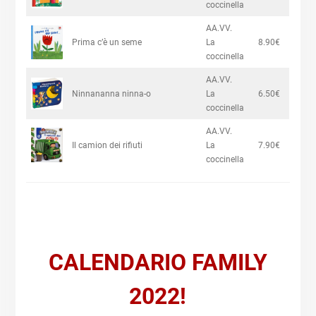
coccinella
AA.VV.
Prima c’è un seme
La
8.90€
coccinella
AA.VV.
Ninnananna ninna-o
La
6.50€
coccinella
AA.VV.
Il camion dei rifiuti
La
7.90€
coccinella
CALENDARIO FAMILY
2022!