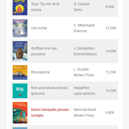
Topo Tip non fa la
A. Casalis
9.90€
nanna
Dami
C. Metzmeyer
Che notte!
12.00€
Piemme
Gruffalò e la sua
J. Donaldson
14.50€
piccolina
Emme Edizioni
L. Scuderi
Rinoceronte
15.50€
Bohem Press
Non aver paura, piccolo
Haughton
14.50€
granchio
Lapis edizioni
Dormi tranquillo, piccolo
Gemmel-Sacrè
9.80€
coniglio
Bohem Press