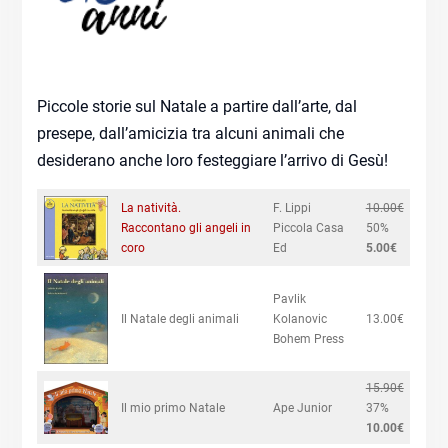
Piccole storie sul Natale a partire dall’arte, dal
presepe, dall’amicizia tra alcuni animali che
desiderano anche loro festeggiare l’arrivo di Gesù!
La natività.
F. Lippi
10.00€
Raccontano gli angeli in
Piccola Casa
50%
coro
Ed
5.00€
Pavlik
Il Natale degli animali
Kolanovic
13.00€
Bohem Press
15.90€
Il mio primo Natale
Ape Junior
37%
10.00€