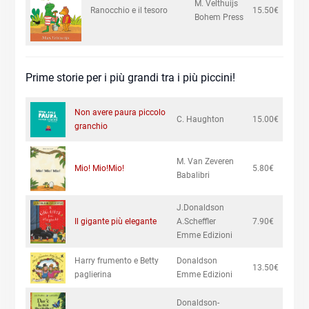
M. Velthuijs
Ranocchio e il tesoro
15.50€
Bohem Press
Prime storie per i più grandi tra i più piccini!
Non avere paura piccolo
C. Haughton
15.00€
granchio
M. Van Zeveren
Mio! Mio!Mio!
5.80€
Babalibri
J.Donaldson
Il gigante più elegante
A.Scheffler
7.90€
Emme Edizioni
Harry frumento e Betty
Donaldson
13.50€
paglierina
Emme Edizioni
Donaldson-