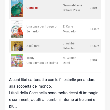
Gemmel-Sacrè
Come te!
9.80€
Bohem Press
Una casa per il paguro
E. Carle
14.00€
Bernardo
Mondadori
J. Ashbè
A più tardi
12.50€
Babalibri
Teddy
M. Giraldo
7.90€
Una giornata bellissima
Dami
Alcuni libri cartonati o con le finestrelle per andare
alla scoperta del mondo.
I titoli della Coccinella sono molto ricchi di immagini
e commenti, adatti ai bambini intorno ai tre anni e
più…