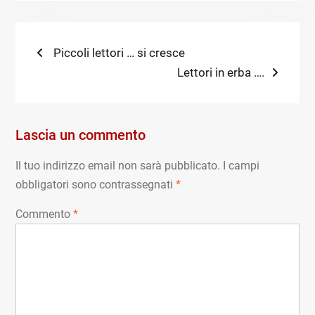
Navigazione
Previous
Piccoli lettori … si cresce
post:
Next
Lettori in erba ….
articoli
post:
Lascia un commento
Il tuo indirizzo email non sarà pubblicato.
I campi
obbligatori sono contrassegnati
*
Commento
*