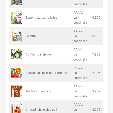
coccinella
AA.VV.
Sono triste…sono felice
La
9.50€
coccinella
AA.VV.
La città
La
9.50€
coccinella
AA.VV.
Contiamo insieme
La
7.90€
coccinella
AA.VV.
Sole giallo che scaldi il mondo
La
7.90€
coccinella
AA.VV.
Toc toc chi abita qui
La
9.90€
coccinella
AA.VV.
Chicchirichì io vivo qui!
La
6.90€