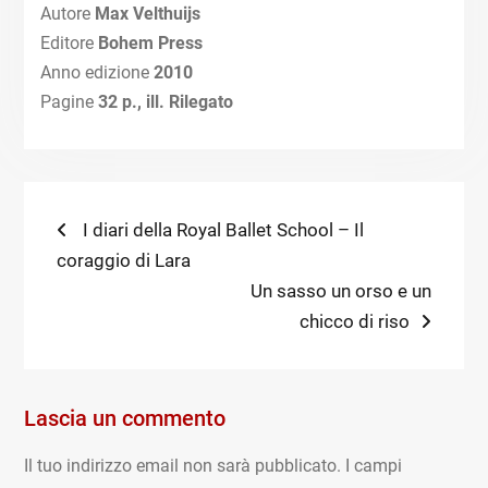
Autore
Max Velthuijs
Editore
Bohem Press
Anno edizione
2010
Pagine
32 p., ill. Rilegato
Navigazione
Previous
I diari della Royal Ballet School – Il
post:
coraggio di Lara
articoli
Next
Un sasso un orso e un
post:
chicco di riso
Lascia un commento
Il tuo indirizzo email non sarà pubblicato.
I campi