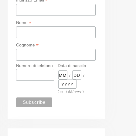
*
*
Nome
*
Cognome
Numero di telefono
Data di nascita
/
/
( mm / dd / yyyy )