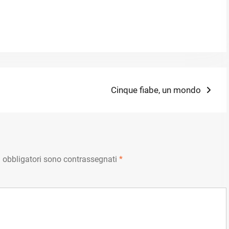
Next
Cinque fiabe, un mondo
post:
 obbligatori sono contrassegnati
*