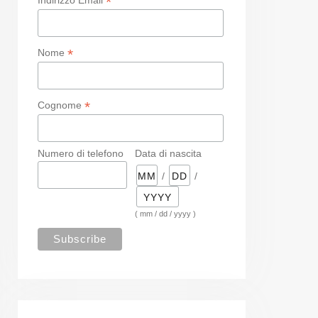
*
*
Nome
*
Cognome
Numero di telefono
Data di nascita
/
/
( mm / dd / yyyy )