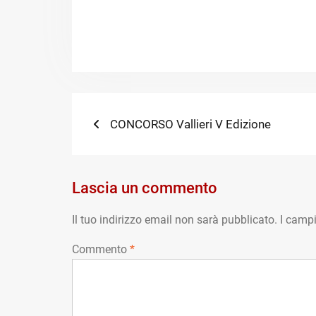
Navigazione
Previous
CONCORSO Vallieri V Edizione
post:
articoli
Lascia un commento
Il tuo indirizzo email non sarà pubblicato.
I campi
Commento
*