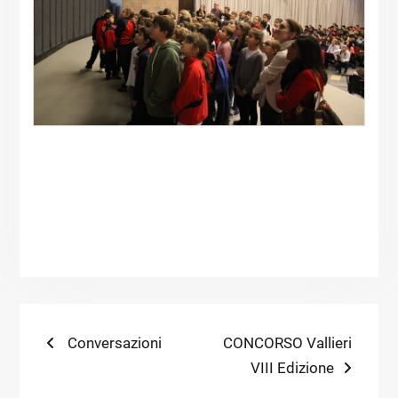
Navigazione
Previous
Next
Conversazioni
CONCORSO Vallieri
post:
post:
VIII Edizione
articoli