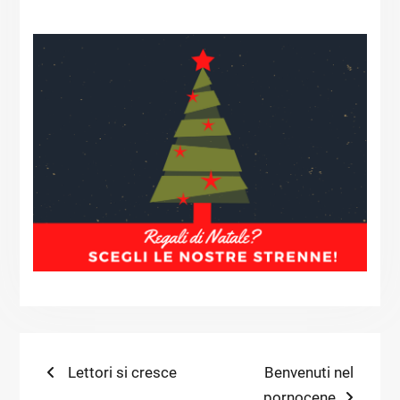
Navigazione
Previous
Next
Lettori si cresce
Benvenuti nel
post:
post:
pornocene