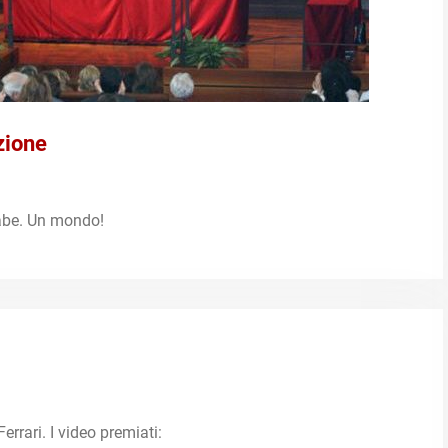
zione
abe. Un mondo!
rrari. I video premiati: