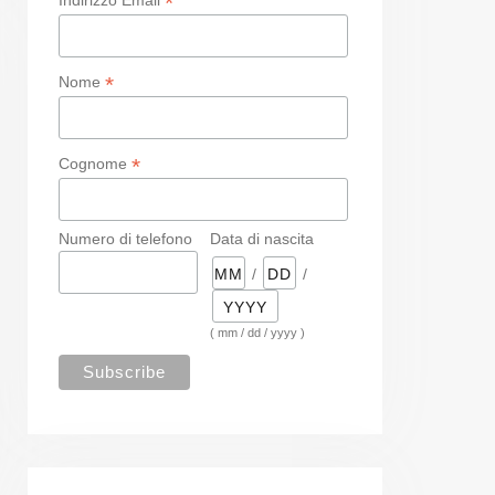
*
*
Nome
*
Cognome
Numero di telefono
Data di nascita
/
/
( mm / dd / yyyy )