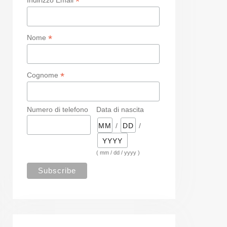
*
*
Nome
*
Cognome
Numero di telefono
Data di nascita
/
/
( mm / dd / yyyy )