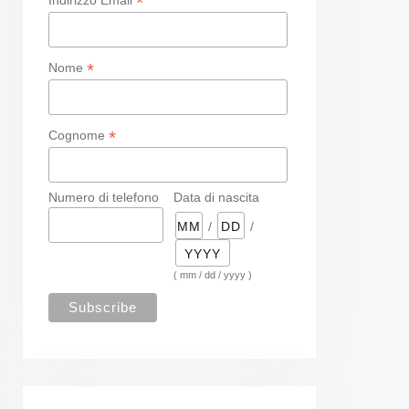
*
*
Nome
*
Cognome
Numero di telefono
Data di nascita
/
/
( mm / dd / yyyy )