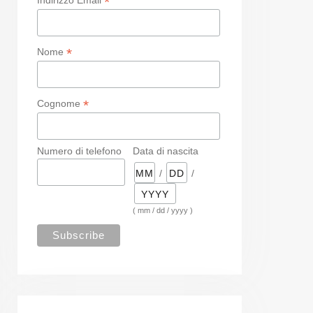
*
*
Nome
*
Cognome
Numero di telefono
Data di nascita
/
/
( mm / dd / yyyy )