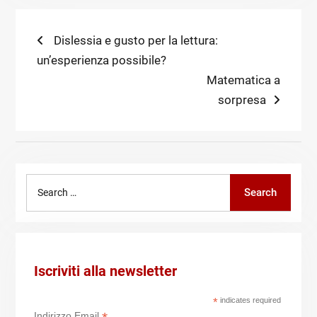
Navigazione
Previous
Dislessia e gusto per la lettura:
post:
un’esperienza possibile?
articoli
Next
Matematica a
post:
sorpresa
Search
Search
for:
Iscriviti alla newsletter
*
indicates required
Indirizzo Email