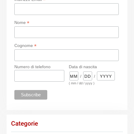
*
*
Nome
*
Cognome
Numero di telefono
Data di nascita
/
/
( mm / dd / yyyy )
Categorie