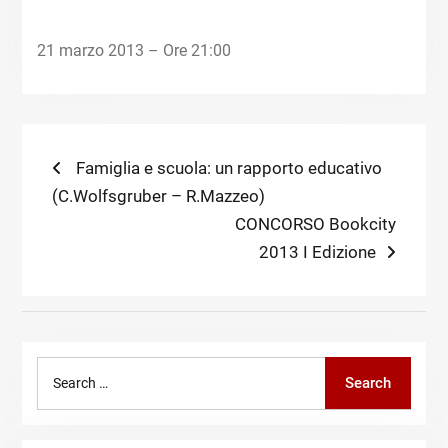
21 marzo 2013 – Ore 21:00
Navigazione
Previous
Famiglia e scuola: un rapporto educativo
post:
(C.Wolfsgruber – R.Mazzeo)
articoli
Next
CONCORSO Bookcity
post:
2013 I Edizione
Search
Search
for: