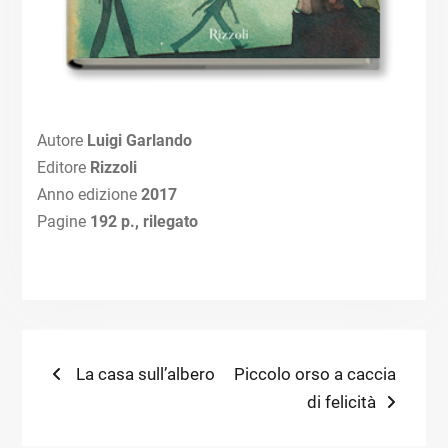
Autore
Luigi Garlando
Editore
Rizzoli
Anno edizione
2017
Pagine
192 p., rilegato
Navigazione
Previous
Next
La casa sull’albero
Piccolo orso a caccia
post:
post:
di felicità
articoli