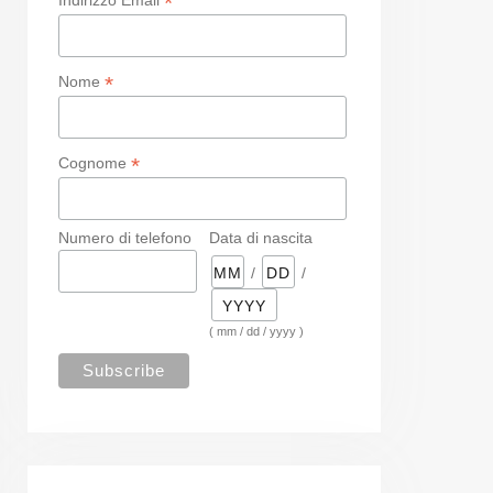
*
*
Nome
*
Cognome
Numero di telefono
Data di nascita
/
/
( mm / dd / yyyy )