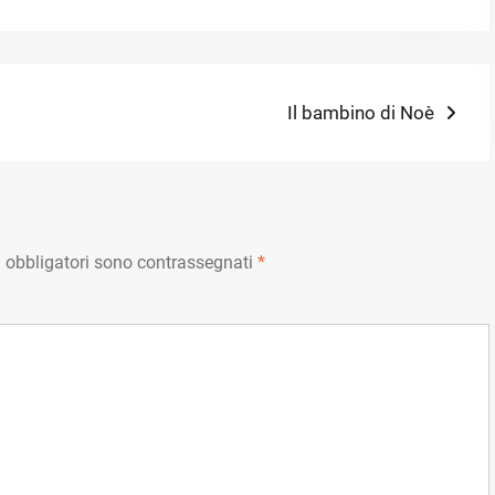
Next
Il bambino di Noè
post:
 obbligatori sono contrassegnati
*