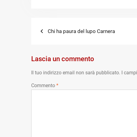
Navigazione
Previous
Chi ha paura del lupo Carnera
post:
articoli
Lascia un commento
Il tuo indirizzo email non sarà pubblicato.
I campi
Commento
*