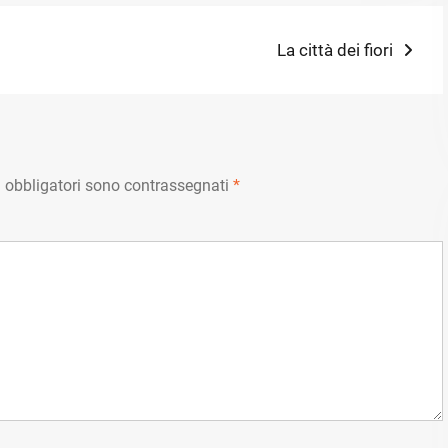
Next
La città dei fiori
post:
 obbligatori sono contrassegnati
*