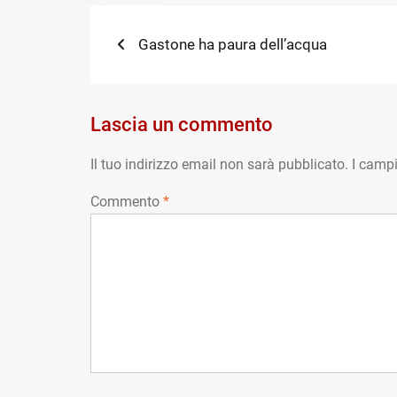
Navigazione
Previous
Gastone ha paura dell’acqua
post:
articoli
Lascia un commento
Il tuo indirizzo email non sarà pubblicato.
I campi
Commento
*