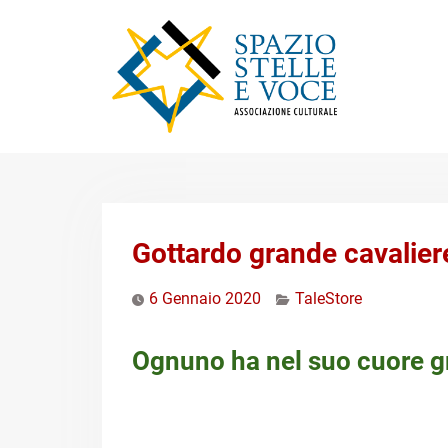
Skip
to
content
Gottardo grande cavalier
6 Gennaio 2020
TaleStore
Ognuno ha nel suo cuore g