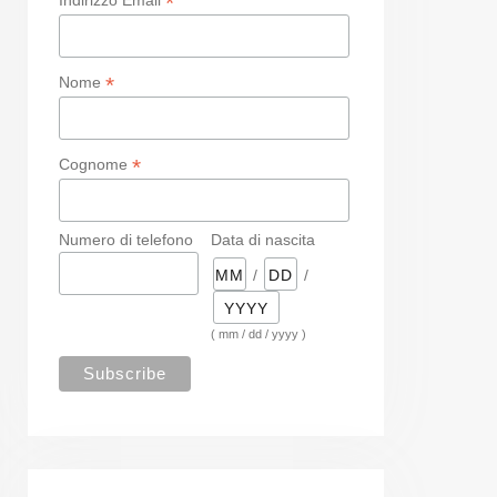
*
*
Nome
*
Cognome
Numero di telefono
Data di nascita
/
/
( mm / dd / yyyy )