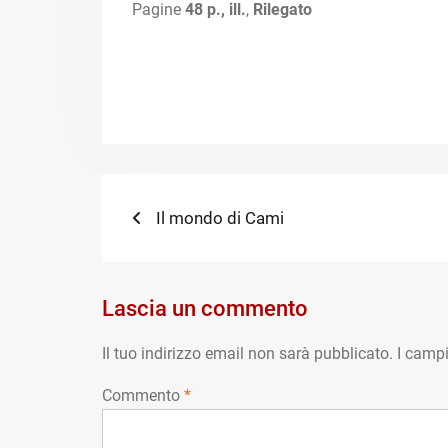
Pagine
48 p., ill.
,
Rilegato
Navigazione
Previous
Il mondo di Cami
post:
articoli
Lascia un commento
Il tuo indirizzo email non sarà pubblicato.
I campi
Commento
*