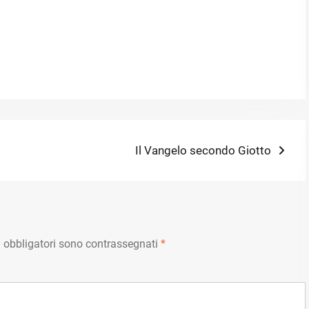
Next
Il Vangelo secondo Giotto
post:
 obbligatori sono contrassegnati
*