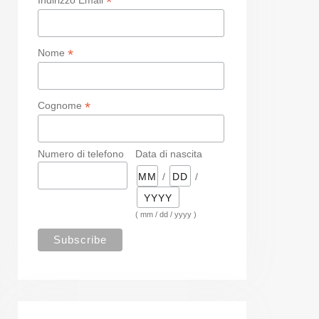
*
*
Nome
*
Cognome
Numero di telefono
Data di nascita
/
/
( mm / dd / yyyy )