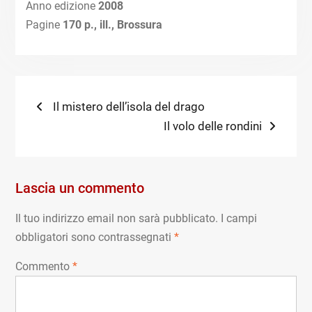
Anno edizione
2008
Pagine
170 p., ill., Brossura
Navigazione
Previous
Il mistero dell’isola del drago
post:
Next
Il volo delle rondini
articoli
post:
Lascia un commento
Il tuo indirizzo email non sarà pubblicato.
I campi
obbligatori sono contrassegnati
*
Commento
*