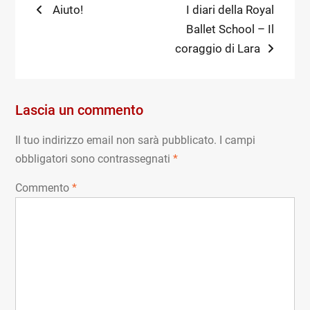
Navigazione
Previous
Next
Aiuto!
I diari della Royal
post:
post:
Ballet School – Il
articoli
coraggio di Lara
Lascia un commento
Il tuo indirizzo email non sarà pubblicato.
I campi
obbligatori sono contrassegnati
*
Commento
*