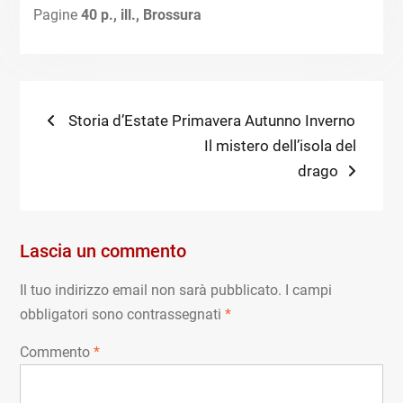
Pagine
40 p., ill., Brossura
Navigazione
Previous
Storia d’Estate Primavera Autunno Inverno
post:
Next
Il mistero dell’isola del
articoli
post:
drago
Lascia un commento
Il tuo indirizzo email non sarà pubblicato.
I campi
obbligatori sono contrassegnati
*
Commento
*