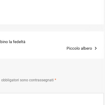
bino la fedeltà
Next
Piccolo albero
post:
 obbligatori sono contrassegnati
*