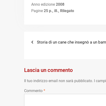
Anno edizione
2008
Pagine
25 p., ill., Rilegato
Navigazione
Previous
Storia di un cane che insegnò a un bam
post:
articoli
Lascia un commento
Il tuo indirizzo email non sarà pubblicato.
I campi
Commento
*