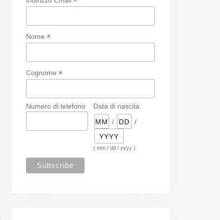
*
*
Nome
*
Cognome
Numero di telefono
Data di nascita
/
/
( mm / dd / yyyy )