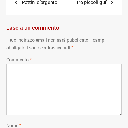
Navigazione
Previous
Next
Pattini d’argento
I tre piccoli gufi
post:
post:
articoli
Lascia un commento
Il tuo indirizzo email non sarà pubblicato.
I campi
obbligatori sono contrassegnati
*
Commento
*
Nome
*