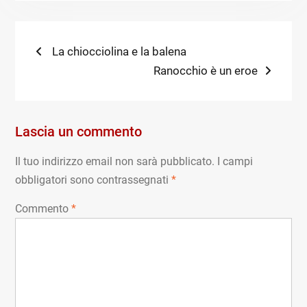
Navigazione
Previous
La chiocciolina e la balena
post:
Next
Ranocchio è un eroe
articoli
post:
Lascia un commento
Il tuo indirizzo email non sarà pubblicato.
I campi
obbligatori sono contrassegnati
*
Commento
*