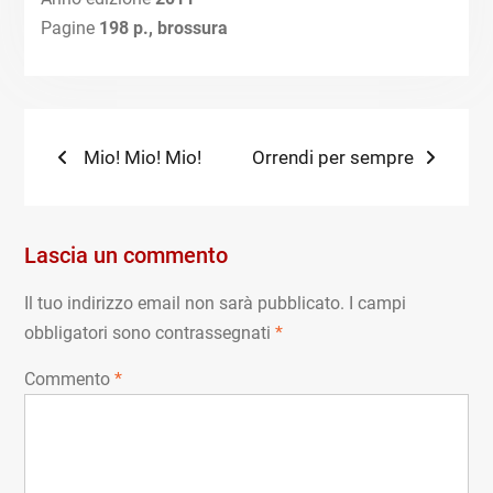
Pagine
198
p., brossura
Navigazione
Previous
Next
Mio! Mio! Mio!
Orrendi per sempre
post:
post:
articoli
Lascia un commento
Il tuo indirizzo email non sarà pubblicato.
I campi
obbligatori sono contrassegnati
*
Commento
*