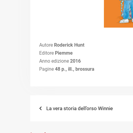
Autore
Roderick Hunt
Editore
Piemme
Anno edizione
2016
Pagine
48 p., ill., brossura
Navigazione
Previous
La vera storia dell’orso Winnie
post:
articoli