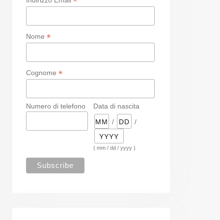
*
*
Nome
*
Cognome
Numero di telefono
Data di nascita
/
/
( mm / dd / yyyy )