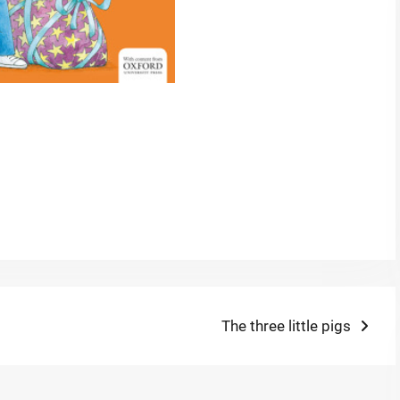
Next
The three little pigs
post: