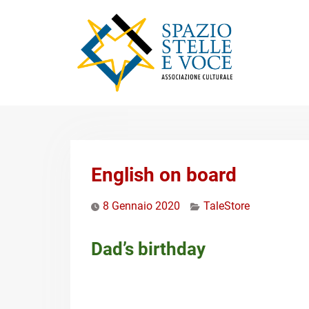
Skip
to
content
English on board
8 Gennaio 2020
TaleStore
Dad’s birthday