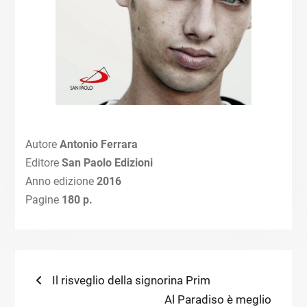
Autore
Antonio Ferrara
Editore
San Paolo Edizioni
Anno edizione
2016
Pagine
180 p.
Navigazione
Previous
Il risveglio della signorina Prim
post:
Next
Al Paradiso è meglio
articoli