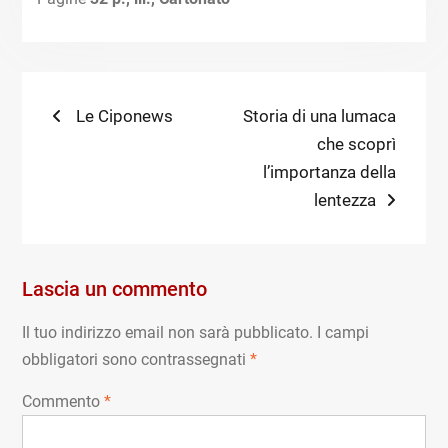
Navigazione
Previous
Next
Le Ciponews
Storia di una lumaca
post:
post:
che scoprì
articoli
l’importanza della
lentezza
Lascia un commento
Il tuo indirizzo email non sarà pubblicato.
I campi
obbligatori sono contrassegnati
*
Commento
*