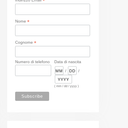
*
*
Nome
*
Cognome
Numero di telefono
Data di nascita
/
/
( mm / dd / yyyy )