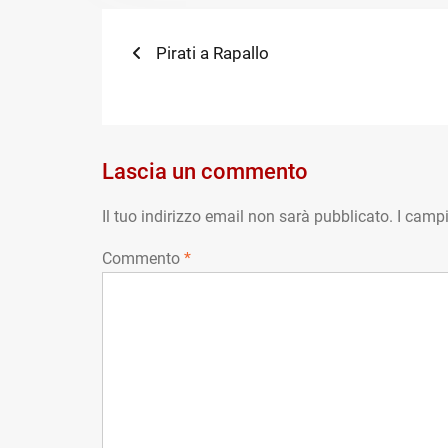
Navigazione
Previous
Pirati a Rapallo
post:
articoli
Lascia un commento
Il tuo indirizzo email non sarà pubblicato.
I campi
Commento
*