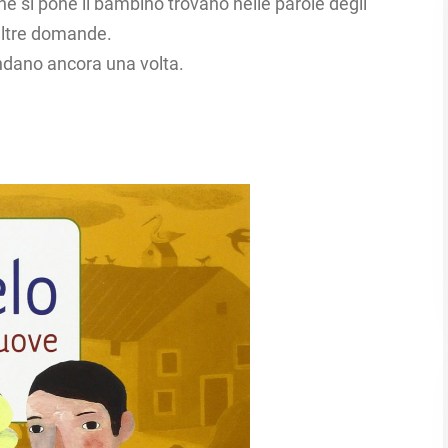
e si pone il bambino trovano nelle parole degli
 altre domande.
endano ancora una volta.