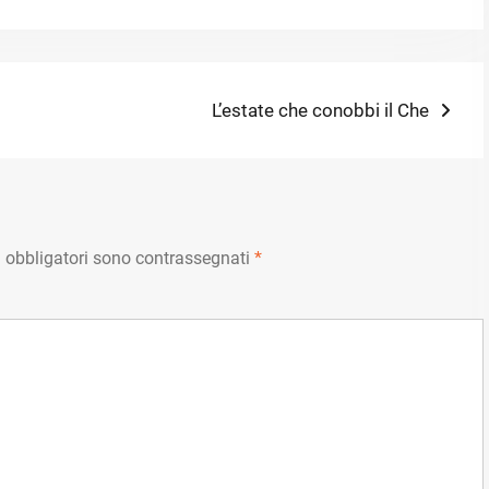
Next
L’estate che conobbi il Che
post:
 obbligatori sono contrassegnati
*