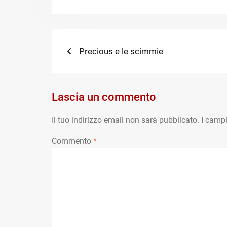
Navigazione
Previous
Precious e le scimmie
post:
articoli
Lascia un commento
Il tuo indirizzo email non sarà pubblicato.
I campi
Commento
*