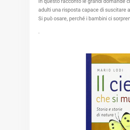
In questo racconto le grandi domande ch
adulti una risposta capace di suscitare
Si può osare, perché i bambini ci sorpr
.