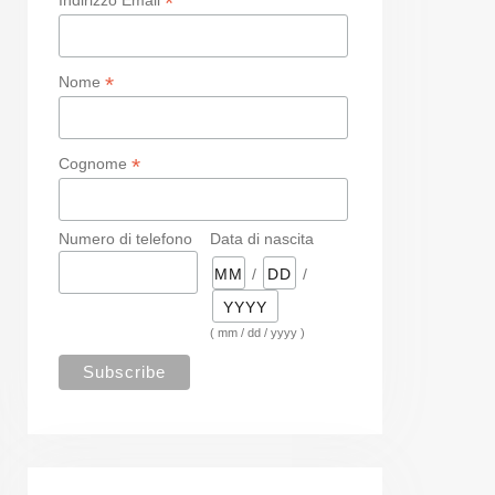
*
*
Nome
*
Cognome
Numero di telefono
Data di nascita
/
/
( mm / dd / yyyy )