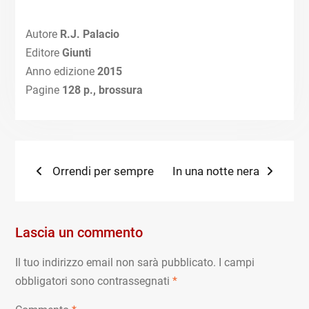
Autore
R.J. Palacio
Editore
Giunti
Anno edizione
2015
Pagine
128
p., brossura
Navigazione
Previous
Next
Orrendi per sempre
In una notte nera
post:
post:
articoli
Lascia un commento
Il tuo indirizzo email non sarà pubblicato.
I campi
obbligatori sono contrassegnati
*