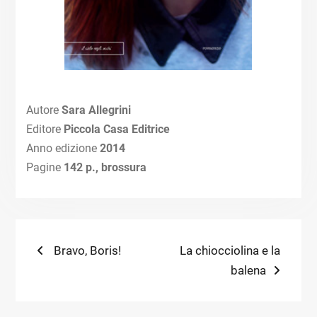
Autore
Sara Allegrini
Editore
Piccola Casa Editrice
Anno edizione
2014
Pagine
142
p., brossura
Navigazione
Previous
Next
Bravo, Boris!
La chiocciolina e la
post:
post:
balena
articoli