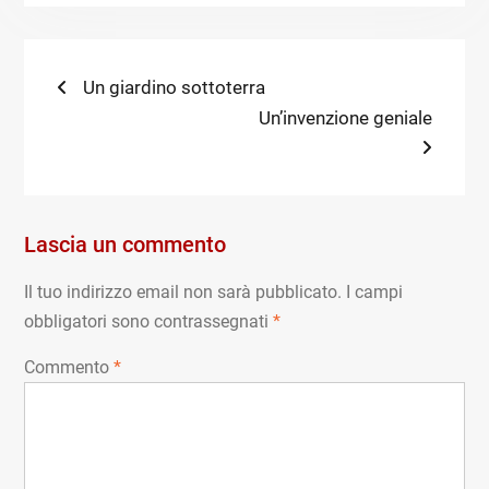
Navigazione
Previous
Un giardino sottoterra
post:
Next
Un’invenzione geniale
articoli
post:
Lascia un commento
Il tuo indirizzo email non sarà pubblicato.
I campi
obbligatori sono contrassegnati
*
Commento
*