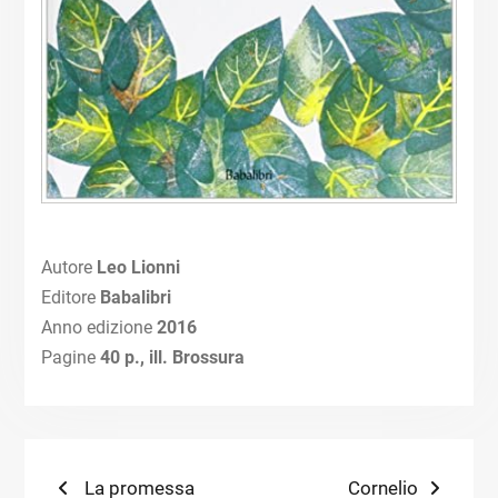
Autore
Leo Lionni
Editore
Babalibri
Anno edizione
2016
Pagine
40 p., ill. Brossura
Navigazione
Previous
Next
La promessa
Cornelio