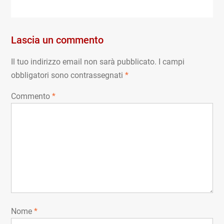
post:
post:
articoli
Lascia un commento
Il tuo indirizzo email non sarà pubblicato.
I campi
obbligatori sono contrassegnati
*
Commento
*
Nome
*