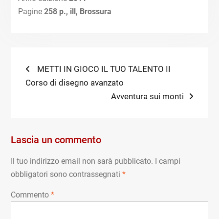
Pagine
258 p., ill, Brossura
Navigazione
Previous
METTI IN GIOCO IL TUO TALENTO II
post:
Corso di disegno avanzato
articoli
Next
Avventura sui monti
post:
Lascia un commento
Il tuo indirizzo email non sarà pubblicato.
I campi
obbligatori sono contrassegnati
*
Commento
*