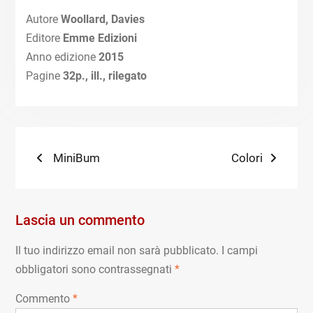
Autore
Woollard, Davies
Editore
Emme Edizioni
Anno edizione
2015
Pagine
32p., ill., rilegato
Navigazione
Previous
Next
MiniBum
Colori
post:
post:
articoli
Lascia un commento
Il tuo indirizzo email non sarà pubblicato.
I campi
obbligatori sono contrassegnati
*
Commento
*