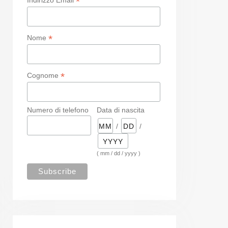
*
*
Nome
*
Cognome
Numero di telefono
Data di nascita
/
/
( mm / dd / yyyy )