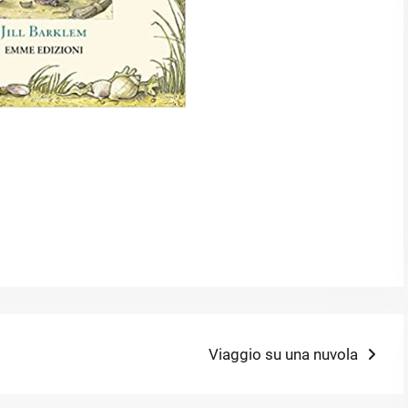
Next
Viaggio su una nuvola
post: