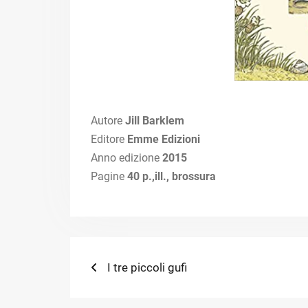
Autore
Jill Barklem
Editore
Emme Edizioni
Anno edizione
2015
Pagine
40 p.,ill., brossura
Navigazione
Previous
I tre piccoli gufi
post:
articoli