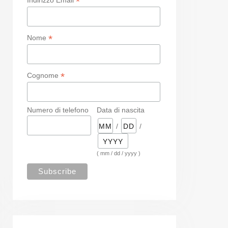
*
*
Nome
*
Cognome
Numero di telefono
Data di nascita
/
/
( mm / dd / yyyy )