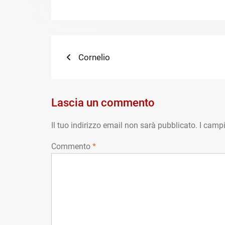
Navigazione
Previous
Cornelio
post:
articoli
Lascia un commento
Il tuo indirizzo email non sarà pubblicato.
I campi
Commento
*