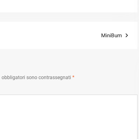
Next
MiniBum
post:
 obbligatori sono contrassegnati
*