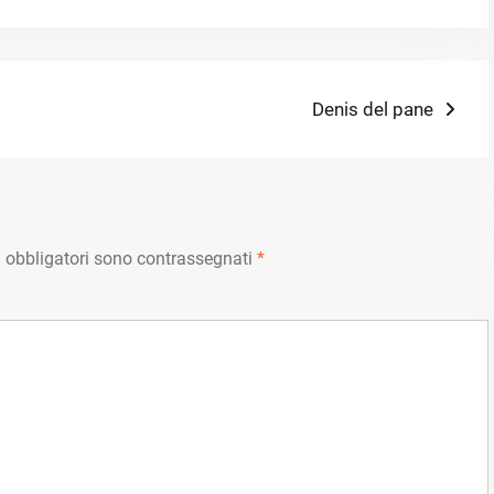
Next
Denis del pane
post:
 obbligatori sono contrassegnati
*