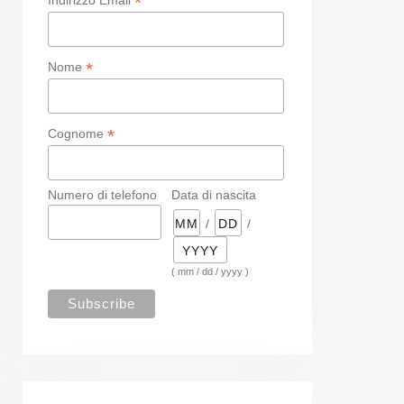
*
*
Nome
*
Cognome
Numero di telefono
Data di nascita
/
/
( mm / dd / yyyy )