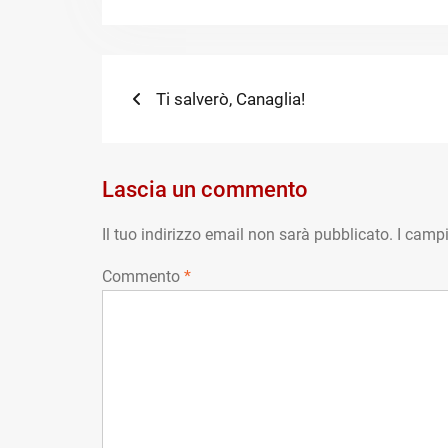
Navigazione
Previous
Ti salverò, Canaglia!
post:
articoli
Lascia un commento
Il tuo indirizzo email non sarà pubblicato.
I campi
Commento
*