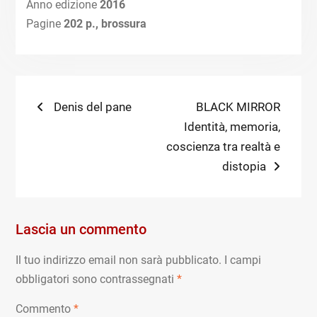
Anno edizione
2016
Pagine
202 p., brossura
Navigazione
Previous
Next
Denis del pane
BLACK MIRROR
post:
post:
Identità, memoria,
articoli
coscienza tra realtà e
distopia
Lascia un commento
Il tuo indirizzo email non sarà pubblicato.
I campi
obbligatori sono contrassegnati
*
Commento
*