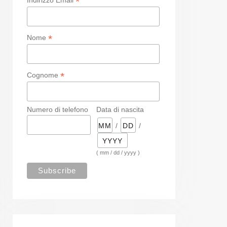
*
*
Nome
*
Cognome
Numero di telefono
Data di nascita
/
/
( mm / dd / yyyy )