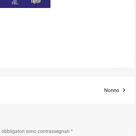
Next
Nonno
post:
 obbligatori sono contrassegnati
*