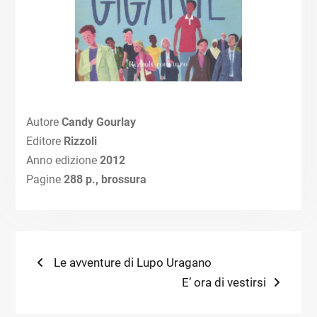
Autore
Candy Gourlay
Editore
Rizzoli
Anno edizione
2012
Pagine
288 p., brossura
Navigazione
Previous
Le avventure di Lupo Uragano
post:
Next
E’ ora di vestirsi
articoli
post: